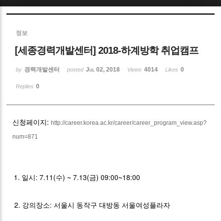
Sketchbook5, 스케치북5
정보
[세종경력개발센터] 2018-하계방학 취업캠프
경력개발센터
Jul 02, 2018
4014
0
by
posted
Views
Likes
0
Replies
Sketchbook5, 스케치북5
신청페이지:
http://career.korea.ac.kr/career/career_program_view.asp?
num=871
1. 일시: 7.11(수) ~ 7.13(금) 09:00~18:00
2. 강의장소: 서울시 동작구 대방동 서울여성플라자