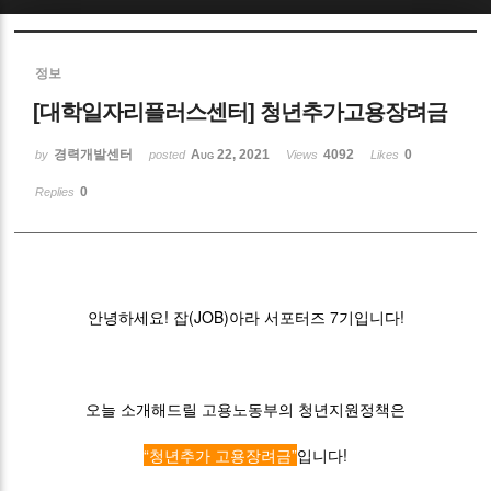
Sketchbook5, 스케치북5
정보
[대학일자리플러스센터] 청년추가고용장려금
경력개발센터
Aug 22, 2021
4092
0
by
posted
Views
Likes
0
Replies
Sketchbook5, 스케치북5
안녕하세요! 잡(JOB)아라 서포터즈 7기입니다!
오늘 소개해드릴 고용노동부의 청년지원정책은
“청년추가 고용장려금”
입니다!