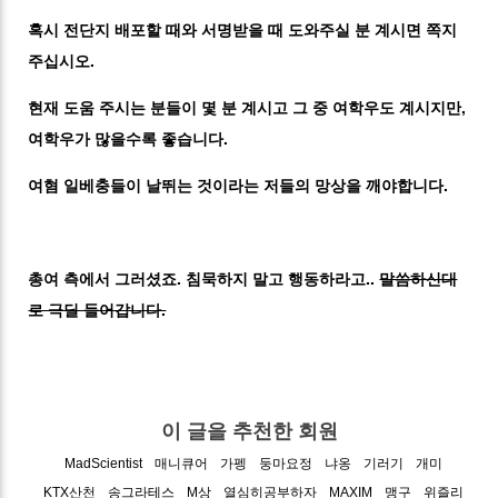
혹시 전단지 배포할 때와 서명받을 때 도와주실 분 계시면 쪽지
주십시오.
현재 도움 주시는 분들이 몇 분 계시고 그 중 여학우도 계시지만,
여학우가 많을수록 좋습니다.
여혐 일베충들이 날뛰는 것이라는 저들의 망상을 깨야합니다.
총여 측에서 그러셨죠. 침묵하지 말고 행동하라고..
말씀하신대
로 극딜 들어갑니다.
이 글을 추천한 회원
MadScientist
매니큐어
가펭
둥마요정
냐옹
기러기
개미
KTX산천
송그라테스
M상
열심히공부하자
MAXIM
맹구
위즐리