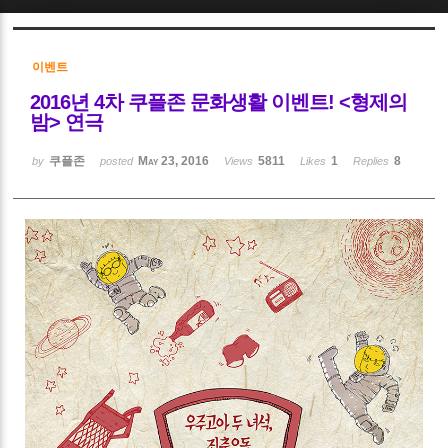
Sketchbook5, 스케치북5
이벤트
2016년 4차 쿠플존 문화생활 이벤트! <형제의
밤> 연극
쿠플존
May 23, 2016
5811
1
8
by
posted
Views
Likes
Replies
Sketchbook5, 스케치북5