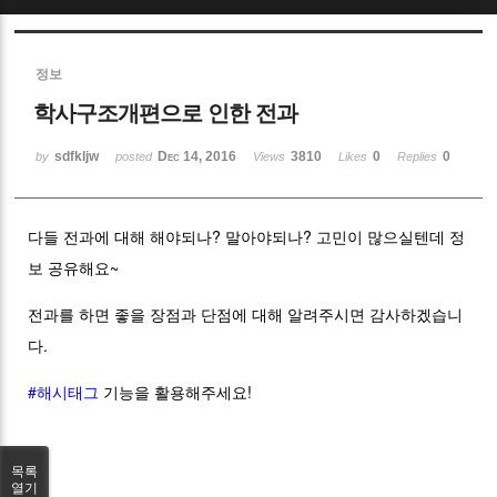
Sketchbook5, 스케치북5
정보
학사구조개편으로 인한 전과
sdfkljw
Dec 14, 2016
3810
0
0
by
posted
Views
Likes
Replies
Sketchbook5, 스케치북5
다들 전과에 대해 해야되나? 말아야되나? 고민이 많으실텐데 정
보 공유해요~
전과를 하면 좋을 장점과 단점에 대해 알려주시면 감사하겠습니
다.
#해시태그
기능을 활용해주세요!
목록
열기