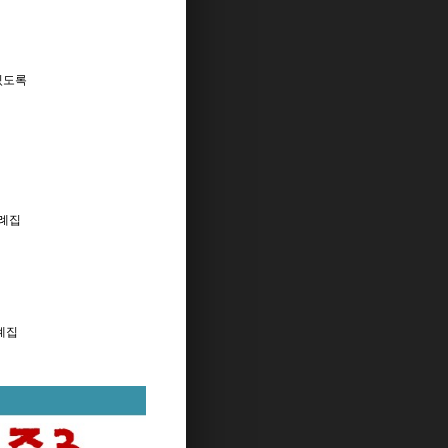
있도록
사례집
례집