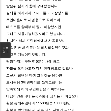
받은뒤 심지와 함께 구매했습니다.
결제를 하자마자 스테이플러 포장상자를
주인마음대로 시범용으로 찍어보며
테스트를 할때부터 뭔가 이상했지만
그래도 사용가능하겠지라고 했습니다.
하지만..실제 프린터실에서 사용해보니
40장은 커녕 인문대실 비치되있었던것과
목록
열기
똑같은 기능이던것입니다.
당황한저는 구매후 5분이내에 바로
환불을 요청하고자 다시 판매점으로 갔으나
그곳의 답변은 학생 그런것을 원하면
도서관용 3만원짜리를 쓰지그랬냐는
말과함께 이미 구입한것을 어찌하냐는
대답이엇습니다.논쟁과함께 심지는 이미썻으니
환불 못해주겠다며 11500원중 10000원만
환불을 받앗습니다. 저는 심지 자체가 필요가