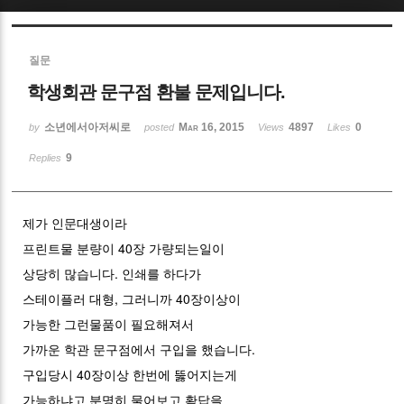
Sketchbook5, 스케치북5
질문
학생회관 문구점 환불 문제입니다.
소년에서아저씨로
Mar 16, 2015
4897
0
by
posted
Views
Likes
9
Replies
Sketchbook5, 스케치북5
제가 인문대생이라
프린트물 분량이 40장 가량되는일이
상당히 많습니다. 인쇄를 하다가
스테이플러 대형, 그러니까 40장이상이
가능한 그런물품이 필요해져서
가까운 학관 문구점에서 구입을 했습니다.
구입당시 40장이상 한번에 뚫어지는게
가능하냐고 분명히 물어보고 확답을