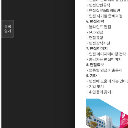
- 면접답변공식
- 면접질문&합격답변
- 면접 시기별 준비과정
6. 면접전략
목록
- 블라인드 면접
열기
- NCS 면접
- 면접유형
- 면접상식사전
7. 면접이미지
- 면접 이미지메이킹 전략
- 홈감가는 면접이미지
8. 면접족보
- 업종별 면접 기출문제
9. 기타
- 면접에 도움이 되는 인터
- 기업 찾기
- 취업용어 찾기