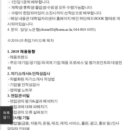
- 1
인당 1권씩 배부합니다.
- 재학생/휴학생/
졸업생/수료생 모두 수령가능합니다.
- 수량이 한정되어있어 소진시까지 선착순으로 배부됩니다.
- 해당 내용은 대학일자리센터 홈페이지 메인 하단에 E-BOOK 형태로 게
시되어있습니다.
4. 문의 : 담당 노은형(
choise03@korea.ac.kr
, 044-860-1095)
※2019-20 취업가이드북 목차
1. 2019 채용동향
- 채용트렌드
- 주요 대기업/공기업/외국계 기업 채용 프로세스 및 평가포인트와 대응전
략
2. 자기소개서&인적성검사
- 차별화된 자기소개서 작성법
- 기업별 인적성검사
- 영역별 노하우
3. 면접관 비밀
- 면접관의 평가&결과 해석하기
- 면접과에 대해 파헤치기
- 면접관의 오류 살펴보기
목록
열기
4. 인사팀 기밀
- 산업별(금융, 자동차, 운동, 제조, 제약, 서비스, 출판, 광고, 홍보 등) 인사
담당자 인터뷰