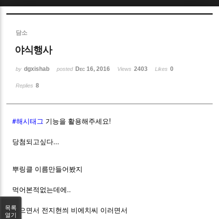
Sketchbook5, 스케치북5
담소
야식행사
dgxishab
Dec 16, 2016
2403
0
by
posted
Views
Likes
8
Replies
Sketchbook5, 스케치북5
#해시태그
기능을 활용해주세요!
당첨되고싶다...
뿌링클 이름만들어봤지
먹어본적없는데에..
목록
먹으면서 전지현씌 비에치씨 이러면서
열기