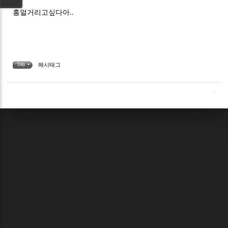
흥얼거리고싶다아..
해시태그
TAG •