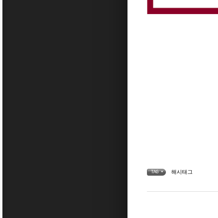
해시태그
TAG •