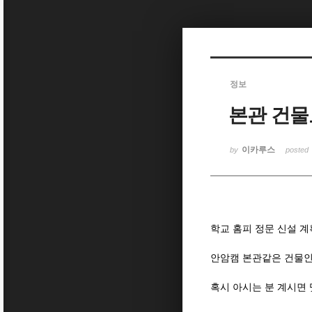
Sketchbook5, 스케치북5
정보
본관 건물
Sketchbook5, 스케치북5
이카루스
by
posted
학교 홈피 정문 신설 계
안암캠 본관같은 건물인데
혹시 아시는 분 계시면