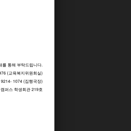
래를 통해 부탁드립니다.
- 1976 (교육복지위원회실)
 9214- 1074 (집행국장)
종캠퍼스 학생회관 219호