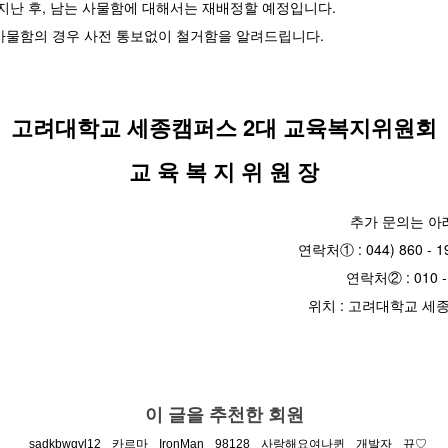
지난 후, 남는 사물함에 대해서는 재배정할 예정입니다.
사물함의 경우 사전 통보없이 철거함을 알려드립니다.
고려대학교 세종캠퍼스 2대 교육복지위원회
교 육 복 지 위 원 장
추가 문의는 아
연락처① : 044) 860 
연락처② : 010 -
위치 : 고려대학교 세
이 글을 추천한 회원
sadkbwqvl12
카르마
IronMan
98128
사랑해요여나퀸
개발자
뀨♡