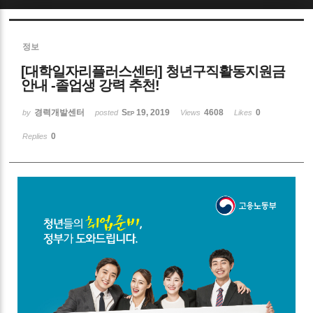
Sketchbook5, 스케치북5
정보
[대학일자리플러스센터] 청년구직활동지원금
안내 -졸업생 강력 추천!
경력개발센터
Sep 19, 2019
4608
0
by
posted
Views
Likes
Sketchbook5, 스케치북5
0
Replies