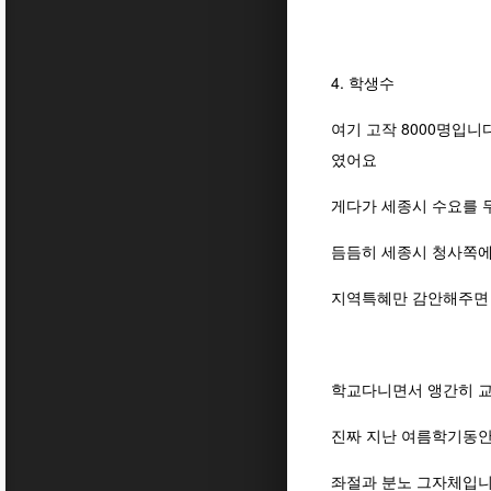
4. 학생수
여기 고작 8000명입니
였어요
게다가 세종시 수요를 
듬듬히 세종시 청사쪽에
지역특혜만 감안해주면
학교다니면서 앵간히 
진짜 지난 여름학기동안
좌절과 분노 그자체입니