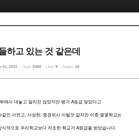
들하고 있는 것 같은데
p 01, 2015
5489
9
26
Views
Likes
Replies
교육부에서 대놓고 알리진 않았지만 평가 A등급 맞았다고
나같인 서연고, 서성한, 중경외시 이럴것 같지만 이중 몇몇학교는
 상식적으로 우리학교보다 저조한 학교가 A등급을 받았습니다.