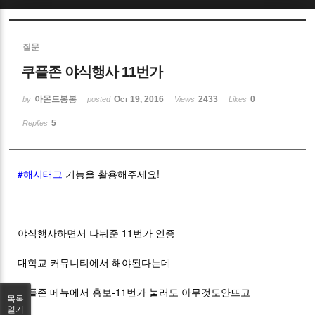
Sketchbook5, 스케치북5
질문
쿠플존 야식행사 11번가
아몬드봉봉
Oct 19, 2016
2433
0
by
posted
Views
Likes
5
Replies
Sketchbook5, 스케치북5
#해시태그
기능을 활용해주세요!
야식행사하면서 나눠준 11번가 인증
대학교 커뮤니티에서 해야된다는데
쿠플존 메뉴에서 홍보-11번가 눌러도 아무것도안뜨고
목록
열기