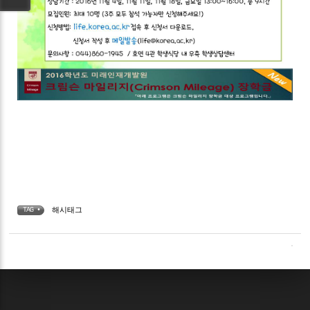
해시태그
TAG •