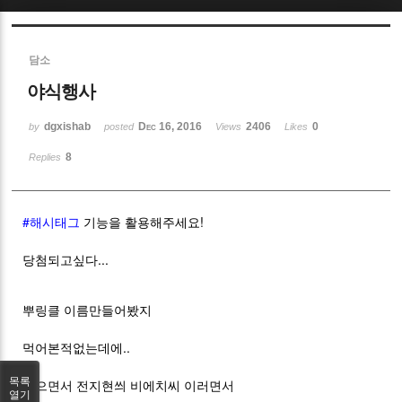
Sketchbook5, 스케치북5
담소
야식행사
dgxishab
Dec 16, 2016
2406
0
by
posted
Views
Likes
8
Replies
Sketchbook5, 스케치북5
#해시태그
기능을 활용해주세요!
당첨되고싶다...
뿌링클 이름만들어봤지
먹어본적없는데에..
목록
먹으면서 전지현씌 비에치씨 이러면서
열기