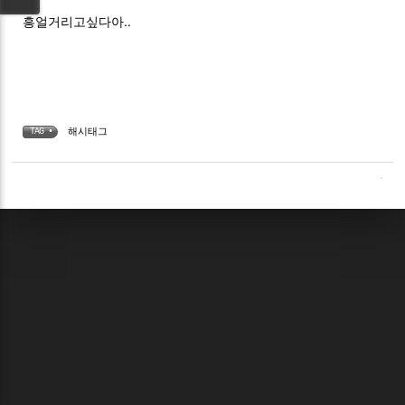
흥얼거리고싶다아..
해시태그
TAG •