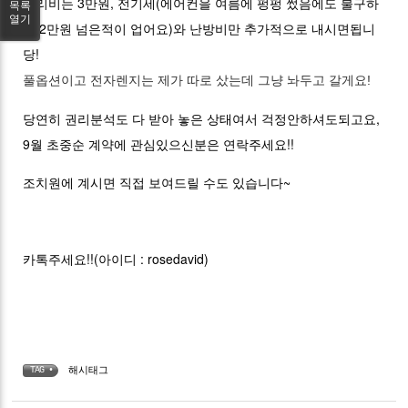
관리비는 3만원, 전기세(에어컨을 여름에 펑펑 썼음에도 불구하
목록
열기
고 2만원 넘은적이 업어요)와 난방비만 추가적으로 내시면됩니
당!
풀옵션이고 전자렌지는 제가 따로 샀는데 그냥 놔두고 갈게요!
당연히 권리분석도 다 받아 놓은 상태여서 걱정안하셔도되고요,
9월 초중순 계약에 관심있으신분은 연락주세요!!
조치원에 계시면 직접 보여드릴 수도 있습니다~
카톡주세요!!(아이디 : rosedavid)
해시태그
TAG •