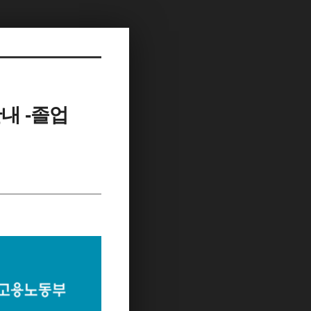
내 -졸업