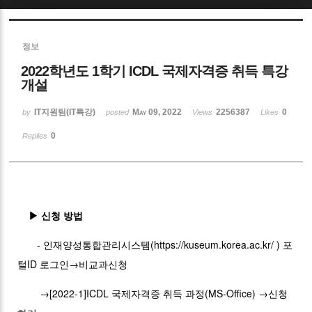
Sketchbook5, 스케치북5
정보
2022학년도 1학기 ICDL 국제자격증 취득 특강
개설
IT지원팀(IT특강)
May 09, 2022
2256387
0
by
posted
Views
Likes
Sketchbook5, 스케치북5
0
Replies
▶ 신청 방법
- 인재양성통합관리시스템(
https://kuseum.korea.ac.kr/
) 포
털ID 로그인→비교과신청
→[2022-1]ICDL 국제자격증 취득 과정(MS-Office) →신청