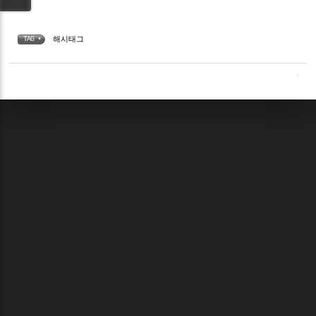
해시태그
TAG •