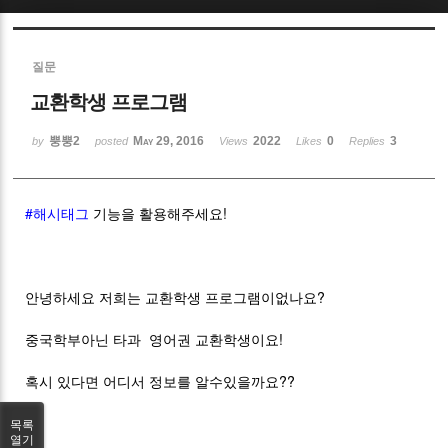
Sketchbook5, 스케치북5
질문
교환학생 프로그램
뿡뿡2
May 29, 2016
2022
0
3
by
posted
Views
Likes
Replies
Sketchbook5, 스케치북5
#해시태그
기능을 활용해주세요!
안녕하세요 저희는 교환학생 프로그램이없나요?
중국학부아닌 타과 영어권 교환학생이요!
혹시 있다면 어디서 정보를 알수있을까요??
목록
열기