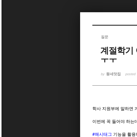
Sketchbook5, 스케치북5
질문
계절학기 
Sketchbook5, 스케치북5
ㅜㅜ
동네맛집
by
posted
학사 지원부에 말하면 
이번에 꼭 들어야 하는
#해시태그
기능을 활용