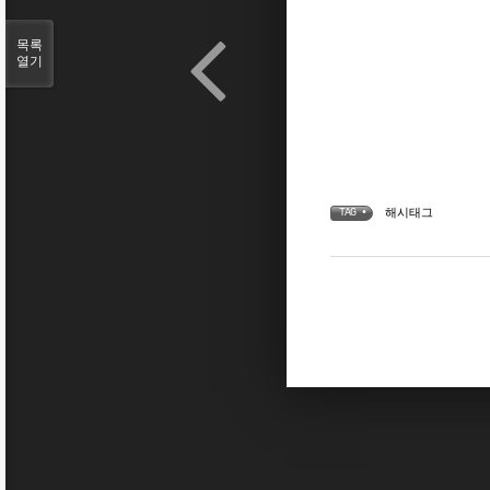
목록
열기
해시태그
TAG •