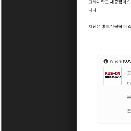
고려대학교 세종캠퍼스를
니다!
⠀⠀⠀
지원은 홍보전략팀 메일(k
Who's
KU
고
다
본
문