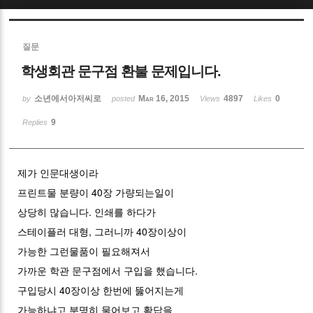
Sketchbook5, 스케치북5
질문
학생회관 문구점 환불 문제입니다.
소년에서아저씨로
Mar 16, 2015
4897
0
by
posted
Views
Likes
9
Replies
Sketchbook5, 스케치북5
제가 인문대생이라
프린트물 분량이 40장 가량되는일이
상당히 많습니다. 인쇄를 하다가
스테이플러 대형, 그러니까 40장이상이
가능한 그런물품이 필요해져서
가까운 학관 문구점에서 구입을 했습니다.
구입당시 40장이상 한번에 뚫어지는게
가능하냐고 분명히 물어보고 확답을