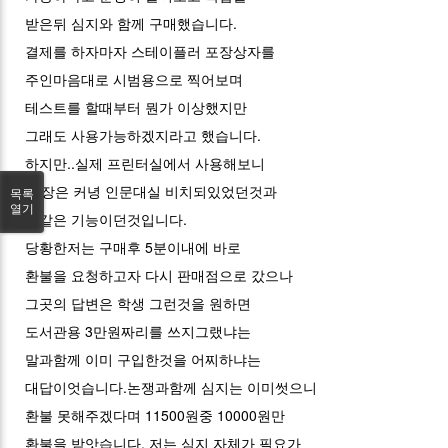
받은뒤 심지와 함께 구매했습니다.
결제를 하자마자 스테이플러 포장상자를
주인마음대로 시범용으로 찍어보며
테스트를 할때부터 뭔가 이상했지만
그래도 사용가능하겠지라고 했습니다.
하지만..실제 프린터실에서 사용해보니
40장은 커녕 인문대실 비치되있었던것과
목록
열기
똑같은 기능이던것입니다.
당황한저는 구매후 5분이내에 바로
환불을 요청하고자 다시 판매점으로 갔으나
그곳의 답변은 학생 그런것을 원하면
도서관용 3만원짜리를 쓰지그랬냐는
말과함께 이미 구입한것을 어찌하냐는
대답이엇습니다.논쟁과함께 심지는 이미썻으니
환불 못해주겠다며 11500원중 10000원만
환불을 받앗습니다. 저는 심지 자체가 필요가