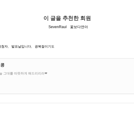
이 글을 추천한 회원
SevenRaul
꽃보다연아
당첨자
,
발표날입니다
,
광복절이기도
오콩
늘 그대를 따뜻하게 해드리리라❤