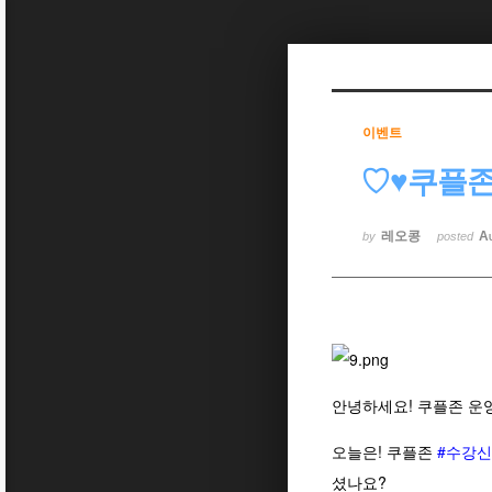
Sketchbook5, 스케치북5
이벤트
♡♥쿠플존
Sketchbook5, 스케치북5
레오콩
A
by
posted
안녕하세요! 쿠플존 운
오늘은! 쿠플존
#수강
셨나요?