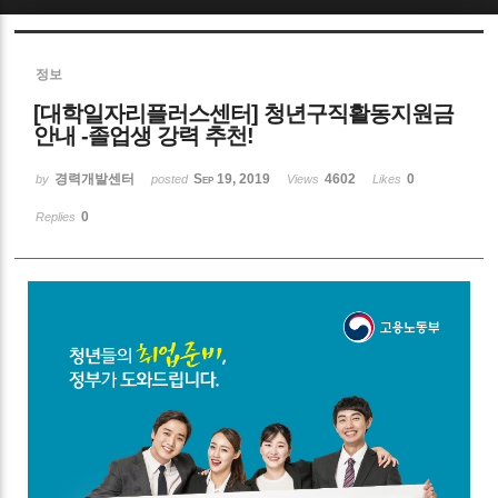
Sketchbook5, 스케치북5
정보
[대학일자리플러스센터] 청년구직활동지원금
안내 -졸업생 강력 추천!
경력개발센터
Sep 19, 2019
4602
0
by
posted
Views
Likes
Sketchbook5, 스케치북5
0
Replies