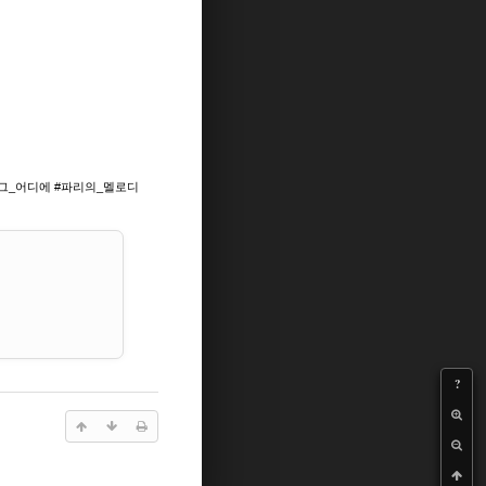
 #그_어디에 #파리의_멜로디
?