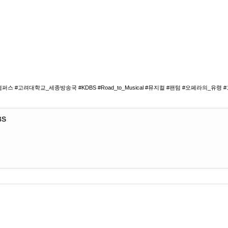
스 #고려대학교_세종방송국 #KDBS #Road_to_Musical #뮤지컬 #팬텀 #오페라의_유령
BS