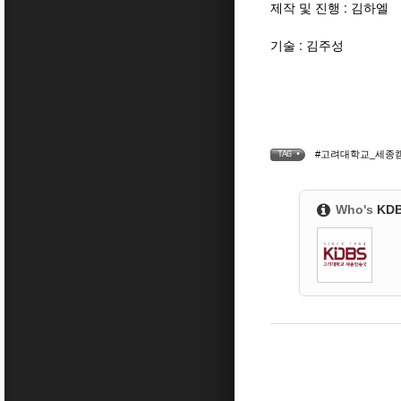
제작 및 진행 : 김하엘
기술 : 김주성
#고려대학교_세종캠퍼
TAG •
Who's
KD