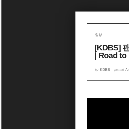
Sketchbook5, 스케치북5
일상
[KDBS]
Sketchbook5, 스케치북5
| Road to
KDBS
Ap
by
posted