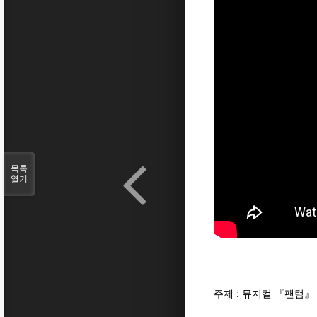
목록
열기
주제 : 뮤지컬 『팬텀』