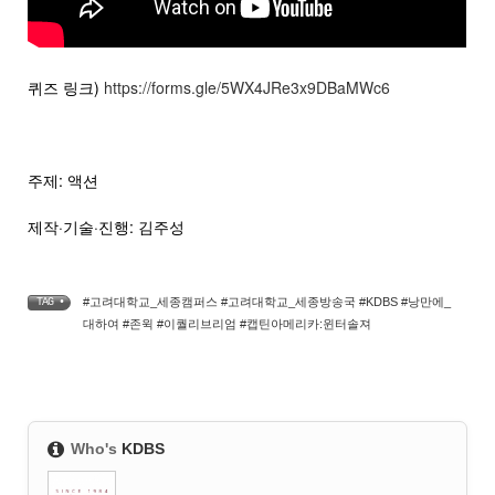
퀴즈 링크)
https://forms.gle/5WX4JRe3x9DBaMWc6
주제: 액션
제작·기술·진행: 김주성
#고려대학교_세종캠퍼스 #고려대학교_세종방송국 #KDBS #낭만에_
TAG •
대하여 #존윅 #이퀄리브리엄 #캡틴아메리카:윈터솔져
Who's
KDBS