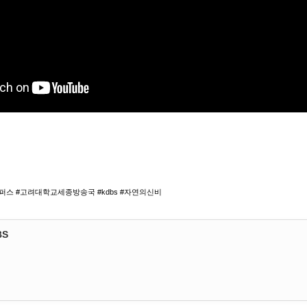
스 #고려대학교세종방송국 #kdbs #자연의신비
BS