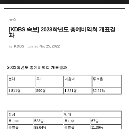
Sketchbook5, 스케치북5
뉴스
[KDBS 속보] 2023학년도 총예비역회 개표결
과
KDBS
Nov 25, 2022
by
posted
Sketchbook5, 스케치북5
2023학년도 총예비역회 개표결과
전체
투표
미참여
투표율
1,811명
590명
1,221명
32.57%
찬성
반대
득표수
523명
득표수
67명
득표율
88.64%
득표율
11.36%