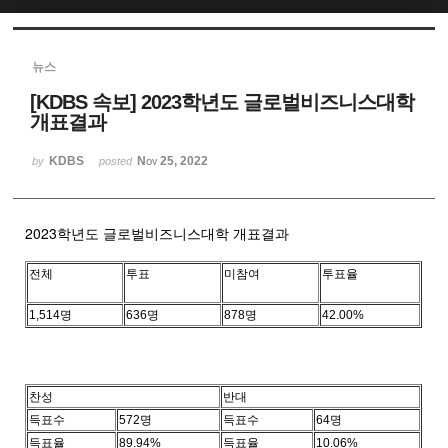
Sketchbook5, 스케치북5
뉴스
[KDBS 속보] 2023학년도 글로벌비즈니스대학
개표결과
KDBS
Nov 25, 2022
by
posted
Sketchbook5, 스케치북5
2023학년도 글로벌비즈니스대학 개표결과
전체
투표
미참여
투표율
1,514명
636명
878명
42.00%
찬성
반대
득표수
572명
득표수
64명
득표율
89.94%
득표율
10.06%