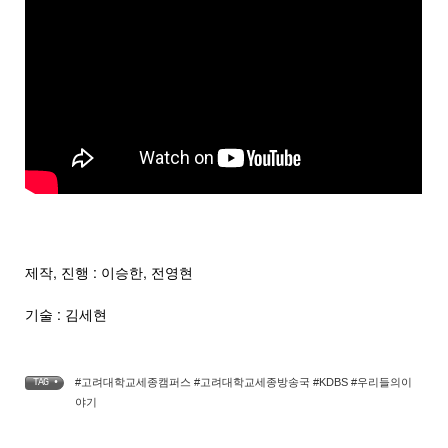
제작, 진행 : 이승한, 전영현
기술 : 김세현
#고려대학교세종캠퍼스 #고려대학교세종방송국 #KDBS #우리들의이
TAG •
야기