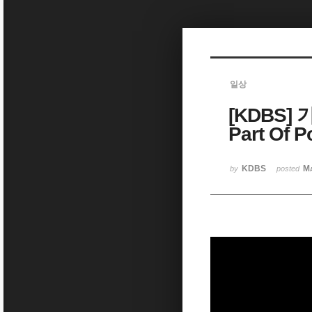
Sketchbook5, 스케치북5
일상
[KDBS] 
Sketchbook5, 스케치북5
Part Of 
KDBS
Ma
by
posted