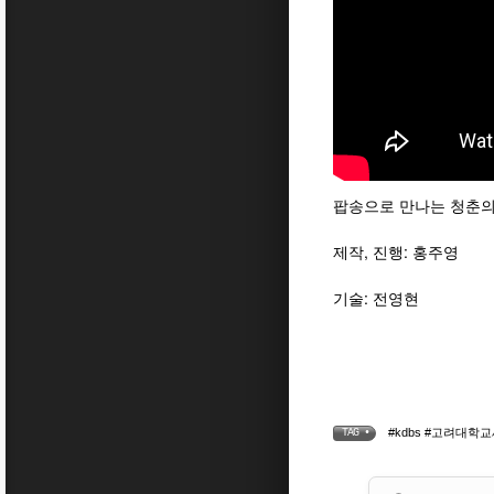
팝송으로 만나는 청춘의 한 
제작, 진행: 홍주영
기술: 전영현
#kdbs #고려대학교세
TAG •