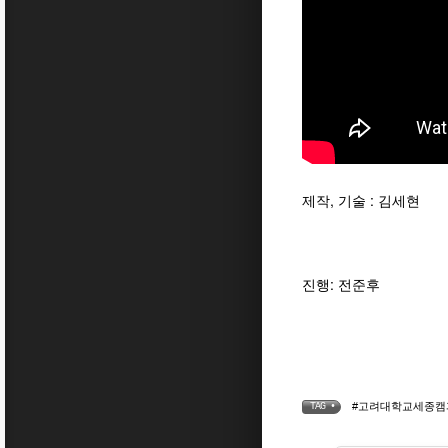
제작, 기술 : 김세현
진행: 전준후
#고려대학교세종캠퍼
TAG •