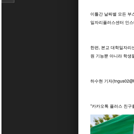
이틀간 날짜별 모든 부스
일자리플러스센터 인스
한편, 본교 대학일자리센
원 기능뿐 아니라 학생
하수현 기자(tngus02@ko
*카카오톡 플러스 친구