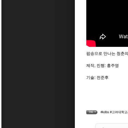
팝송으로 만나는 청춘의 한 
제작, 진행: 홍주영
기술: 전준후
#kdbs #고려대학
TAG •