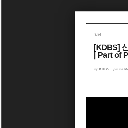
Sketchbook5, 스케치북5
일상
[KDBS]
Sketchbook5, 스케치북5
| Part of
KDBS
Ma
by
posted