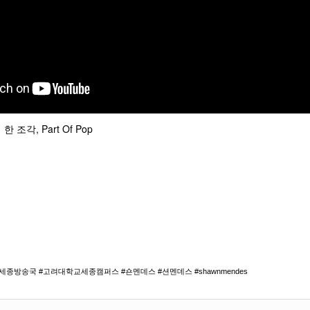
조각, Part Of Pop
교세종방송국 #고려대학교세종캠퍼스 #숀멘데스 #션멘데스 #shawnmendes