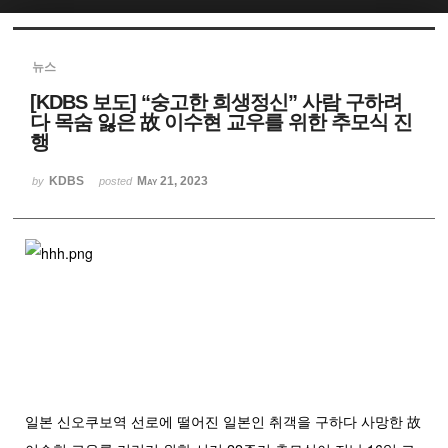
Sketchbook5, 스케치북5
뉴스
[KDBS 보도] “숭고한 희생정신” 사람 구하려
다 목숨 잃은 故 이수현 교우를 위한 추모식 진
행
KDBS
May 21, 2023
Sketchbook5, 스케치북5
by
posted
일본 신오쿠보역 선로에 떨어진 일본인 취객을 구하다 사망한 故