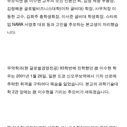
추모식엔 故 이수현 교우의 모친 신윤찬 씨, 김영 세종 부총장,
김랑혜윤 글로벌비즈니스대학(이하 글비대) 학장, 사무처장 이
동헌 교수, 김희주 총학생회장, 이서준 글비대 학생회장, 스타트
업 NAWA 서영호 대표 등과 고인을 추모하는 본교생이 자리했습
니다.
무역학과(현 글로벌경영전공) 93학번에 진학했던 故 이수현 학
우는 2001년 1월 26일, 일본 도쿄 신오쿠보역에서 기차 선로에
추락한 취객을 구하려다 목숨을 잃었습니다. 본교의 과학기술대
학 2관 앞에는 故 이수현을 기리는 추모비가 세워졌습니다.