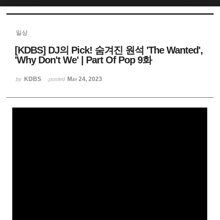
Sketchbook5, 스케치북5
일상
[KDBS] DJ의 Pick! 숨겨진 원석 'The Wanted',
'Why Don't We' | Part Of Pop 9화
KDBS
May 24, 2023
by
posted
Sketchbook5, 스케치북5