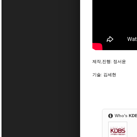
제작,진행: 정서윤
기술: 김세현
Who's
KD