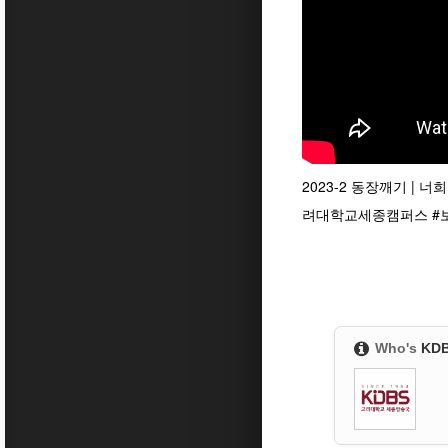
2023-2 동장깨기 | 
려대학교세종캠퍼스
#
Who's
KD