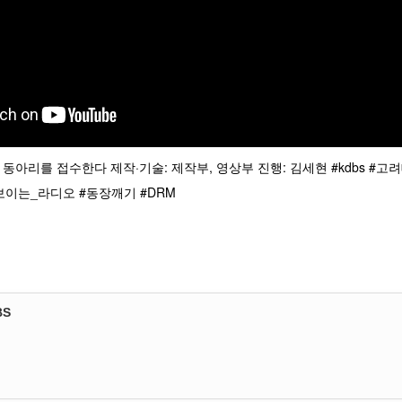
너희 동아리를 접수한다 제작·기술: 제작부, 영상부 진행: 김세현
#kdbs
#고
보이는_라디오
#동장깨기
#DRM
BS