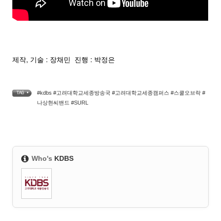
제작, 기술 : 장채민 진행 : 박정은
#kdbs #고려대학교세종방송국 #고려대학교세종캠퍼스 #스쿨오브락 #
TAG •
나상현씨밴드 #SURL
Who's
KDBS