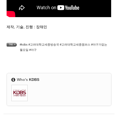
제작, 기술, 진행 : 장채민
#kdbs #고려대학교세종방송국 #고려대학교세종캠퍼스 #야구가없는
TAG •
월요일 #야구
Who's
KDBS