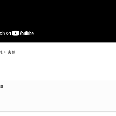
혁, 이충현
BS