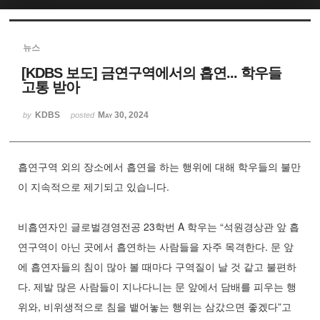
Sketchbook5, 스케치북5
뉴스
[KDBS 보도] 금연구역에서의 흡연... 학우들
고통 받아
KDBS
May 30, 2024
by
posted
Sketchbook5, 스케치북5
흡연구역 외의 장소에서 흡연을 하는 행위에 대해 학우들의 불만
이 지속적으로 제기되고 있습니다.
비흡연자인 글로벌경영전공 23학번 A 학우는 “석원경상관 앞 흡
연구역이 아닌 곳에서 흡연하는 사람들을 자주 목격한다. 문 앞
에 흡연자들의 침이 많아 볼 때마다 구역질이 날 것 같고 불편하
다. 제발 많은 사람들이 지나다니는 문 앞에서 담배를 피우는 행
위와, 비위생적으로 침을 뱉어놓는 행위는 삼갔으면 좋겠다”고