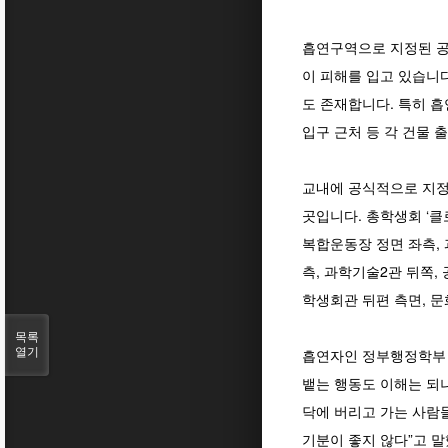
흡연구역으로 지정된 공
이 피해를 입고 있습니
도 존재합니다. 특히 흡
입구 근처 등 각 건물 
교내에 공식적으로 지정된
곳입니다. 총학생회 ‘클
복합운동장 정면 좌측, 
측, 과학기술2관 뒤쪽,
학생회관 뒤편 측면, 
목록
열기
흡연자인 정부행정학부 
뱉는 행동도 이해는 되나
닥에 버리고 가는 사람들
기분이 좋지 않다”고 