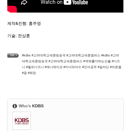
제작&진행: 홍주영
기술: 전상훈
#kdbs #고려대학교세종방송국 #고려대학교세종캠퍼스 #kdbs #고려
TAG •
대학교세종방송국 #고려대학교세종캠퍼스 #색채를더하는선율 #디즈
니 #월트디즈니 #애니메이션 #미녀와야수 #인어공주 #알라딘 #라푼젤
#꿈 #희망
Who's
KDBS