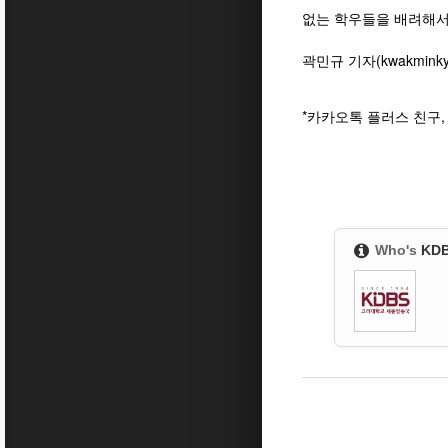
없는 학우들을 배려해서
곽민규 기자(kwakminkyu
*카카오톡 플러스 친구
Who's
KD