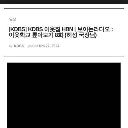
Sketchbook5, 스케치북5
일상
[KDBS] KDBS 이웃집 HBN | 보이는라디오 :
이웃학교 톺아보기 8화 (허성 국장님)
KDBS
Nov 27, 2024
by
posted
Sketchbook5, 스케치북5