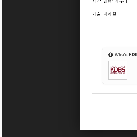
제작, 진행: 최규리
기술: 박세원
Who's
KD